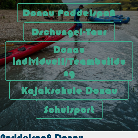
Donau Paddelspaß
Dschungel-Tour
Donau
individuell/Teambuildu
ng
Kajakschule Donau
Schulsport
Paddelspaß Donau