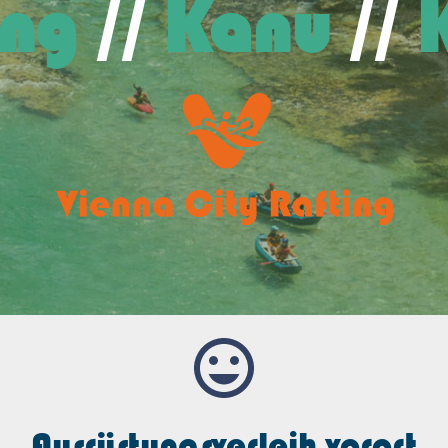
ing
//
Kanu
//
Ausrüstungsverleih vorort